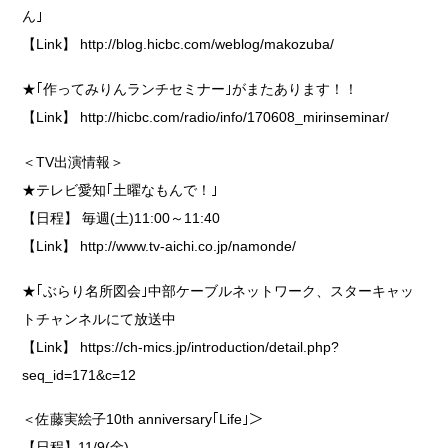
ん｣
【Link】
http://blog.hicbc.com/weblog/makozuba/
★｢作ってみりんランチセミナー｣がまたあります！！
【Link】
http://hicbc.com/radio/info/170608_mirinseminar/
＜TV出演情報＞
★テレビ愛知｢土曜なもんで！｣
【日程】 毎週(土)11:00～11:40
【Link】
http://www.tv-aichi.co.jp/namonde/
★｢ぶらり名所図会｣中部ケーブルネットワーク、スターキャッ
トチャンネルにて放送中
【Link】
https://ch-mics.jp/introduction/detail.php?
seq_id=171&c=12
＜佐藤実絵子10th anniversary｢Life｣＞
【日程】11/9(金)