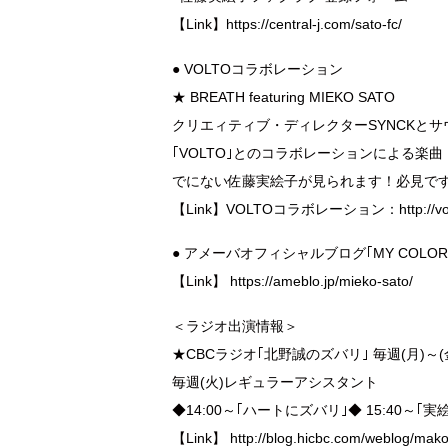
【Link】
https://central-j.com/sato-fc/
● VOLTOコラボレーション
★ BREATH featuring MIEKO SATO
クリエィティブ・ディレクターSYNCKとサ
｢VOLTO｣とのコラボレーションによる楽曲『B
でにない佐藤実絵子が見られます！必見で
【Link】
VOLTOコラボレーション：http://volto
● アメーバオフィシャルブログ｢MY COLOR
【Link】
https://ameblo.jp/mieko-sato/
＜ラジオ出演情報＞
★CBCラジオ｢北野誠のズバリ｣ 毎週(月)～(金) 
毎週(火)レギュラーアシスタント
◆14:00～｢ハートにズバリ｣◆ 15:40～
【Link】
http://blog.hicbc.com/weblog/mak