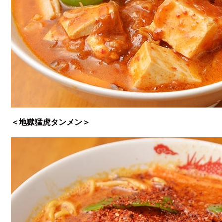
＜地獄猛虎タンメン＞