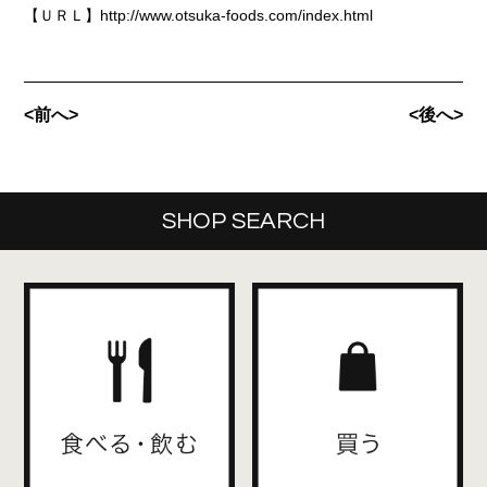
【ＵＲＬ】http://www.otsuka-foods.com/index.html
<前へ>
<後へ>
SHOP SEARCH