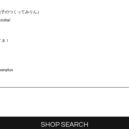
｢実絵子のつくってみりん｣
ozuba/
イネ！
hanplus
SHOP SEARCH