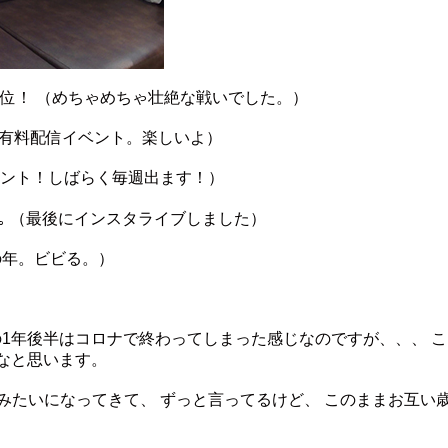
て、2位！ （めちゃめちゃ壮絶な戦いでした。）
 （有料配信イベント。楽しいよ）
ャント！しばらく毎週出ます！）
｡｡ （最後にインスタライブしました）
の年。ビビる。）
の1年後半はコロナで終わってしまった感じなのですが、、、 
いなと思います。
みたいになってきて、 ずっと言ってるけど、 このままお互い