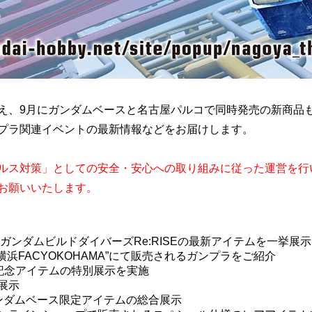
え、9月にガンダムベースと名古屋パルコで同時発売の新商品
プラ関連イベントの最新情報などをお届けします。
ルス対策」としての安全・安⼼への取り組みに従った運営を⾏
お願いいたします。
ガンダムビルドダイバーズ
Re:RISEの最新アイテムを
一挙展示
横浜FACYOKOHAMA”にて販
売される
ガンプラをご紹介
年記念アイテムの特別展示を実施
展示
ンダムベース限定アイテムの総合展示