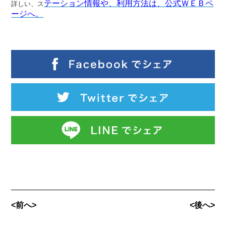
テーション情報や、利用方法は、公式ＷＥＢペ
詳しい、ス
ージへ。
<前へ>
<後へ>