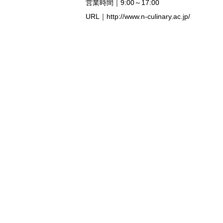
営業時間｜9:00～17:00
URL｜http://www.n-culinary.ac.jp/