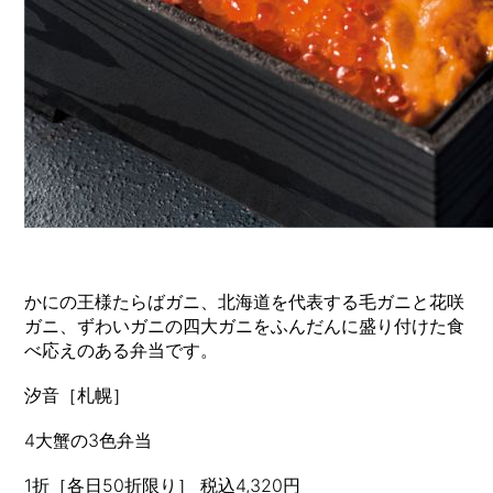
かにの王様たらばガニ、北海道を代表する毛ガニと花咲
ガニ、ずわいガニの四大ガニをふんだんに盛り付けた食
べ応えのある弁当です。
汐音［札幌］
4大蟹の3色弁当
1折［各日50折限り］ 税込4,320円