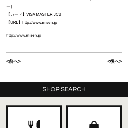
ー］
【カード】VISA MASTER JCB
【URL】http://www.misen.jp
http://www.misen.jp
<前へ>
<後へ>
SHOP SEARCH