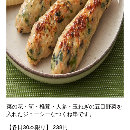
菜の花・筍・椎茸・人参・玉ねぎの五目野菜を
入れたジューシーなつくね串です。
【各日30本限り】 238円