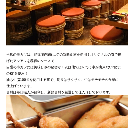
当店の串カツは、野菜/肉/海鮮…旬の新鮮食材を使用！オリジナルの衣で揚
げたアツアツを秘伝のソースで。
自慢の串カツには美味しさの秘密が！衣は他では味わう事が出来ない“秘伝
の粉”を使用！
油も牛脂100％を使用する事で、周りはサクサク、中はモチモチの食感に
仕上げています。
食材は毎日職人が目利し、新鮮食材を厳選して仕入れしております。