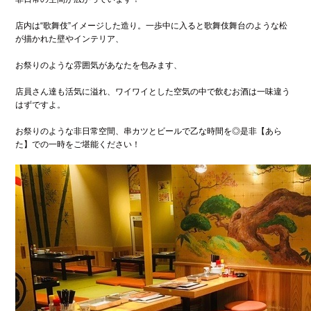
店内は“歌舞伎”イメージした造り。一歩中に入ると歌舞伎舞台のような松
が描かれた壁やインテリア、
お祭りのような雰囲気があなたを包みます、
店員さん達も活気に溢れ、ワイワイとした空気の中で飲むお酒は一味違う
はずですよ。
お祭りのような非日常空間、串カツとビールで乙な時間を◎是非【あら
た】での一時をご堪能ください！