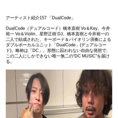
アーティスト紹介157 「DualCode」
DualCode（デュアルコード）橋本直樹 Vo＆Key、今井
裕一 Vo＆Violin、星野正樹 DJ。橋本直樹と今井裕一の
二人で結成された、キーボード＆バイオリン演奏による
ダブルボーカルユニット「DualCode」(デュアルコー
ド)。略称は「DC」。形態に囚われない自由な発想で、
この二人にしかできない唯一無二の“DC MUSIC”を届け
る。