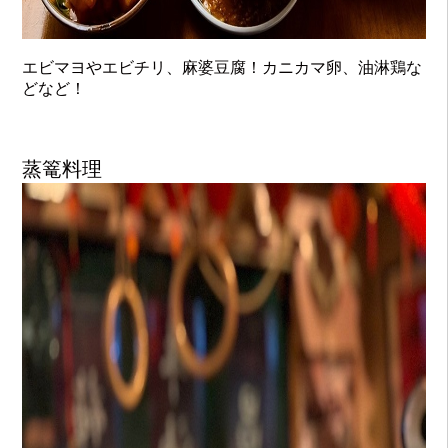
エビマヨやエビチリ、麻婆豆腐！カニカマ卵、油淋鶏な
どなど！
蒸篭料理