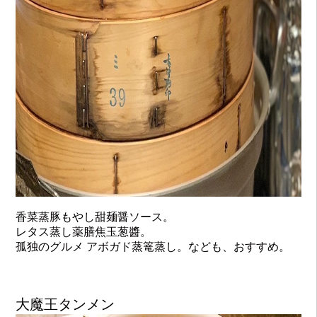
香菜蒸豚もやし甜麺醤ソース。
レタス蒸し薬膳焦玉葱醬。
孤独のグルメ アボガド蒸篭蒸し。なども、おすすめ。
大魔王タンメン