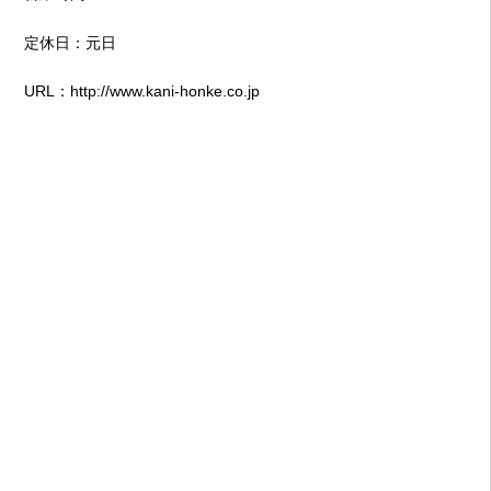
定休日：元日
URL：
http://www.kani-honke.co.jp