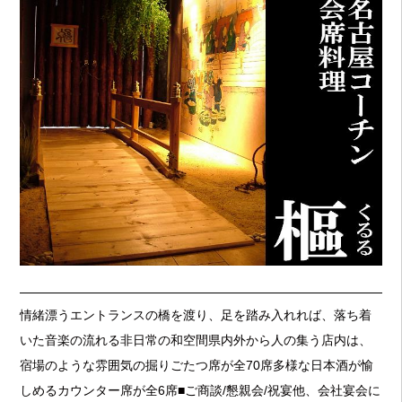
情緒漂うエントランスの橋を渡り、足を踏み入れれば、落ち着
いた音楽の流れる非日常の和空間県内外から人の集う店内は、
宿場のような雰囲気の掘りごたつ席が全70席多様な日本酒が愉
しめるカウンター席が全6席■ご商談/懇親会/祝宴他、会社宴会に