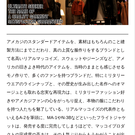
アメカジのスタンダードアイテムを、素材はもちろんのこと縫
製方法にまでこだわり、真の上質な服作りをするブランドとし
て名高いリアルマッコイズ。スウェットやジーンズなど、アメ
リカの旧きよき時代のアイテムを、当時のままとも感じさせる
モノ作りで、多くのファンを持つブランドだ。特にミリタリー
ウエアのラインナップと、その歴史が生み出した名作へのオマ
ージュとも取れる忠実な再現力は、ミリタリーファッション好
きやアメカジファンの心をがっちり捉え、本物の服にこだわり
を持つ人たちを魅了している。リアルマッコイズの代表作とも
いえるA-2を筆頭に、MA-1やN-3Bなどといったフライトジャケ
ットは、発売する度に完売してしまうほどで、マッコイプロダ
クトの完成度の高さは、その人気ぶりからもうかがうことが出