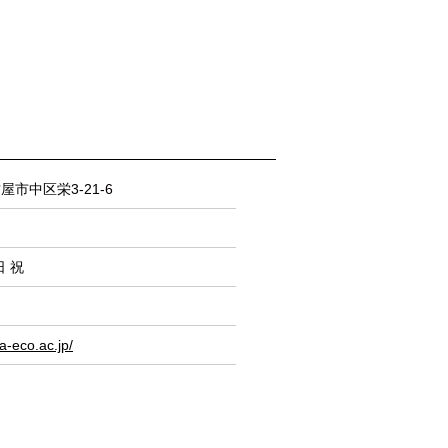
古屋市中区栄3‐21‐6
日 祝
a-eco.ac.jp/