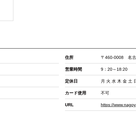
住所
〒460‐0008 名
営業時間
9：20～18:20
定休日
月 火 水 木 金 土 
カード使用
不可
URL
https://www.nagoy