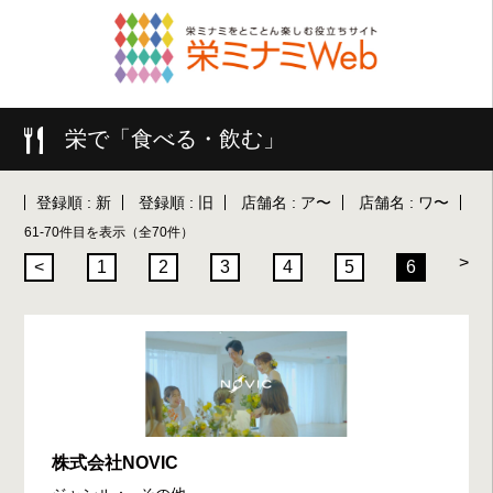
栄で「食べる・飲む」
登録順 : 新
登録順 : 旧
店舗名 : ア〜
店舗名 : ワ〜
61-70件目を表示（全70件）
>
<
1
2
3
4
5
6
株式会社NOVIC