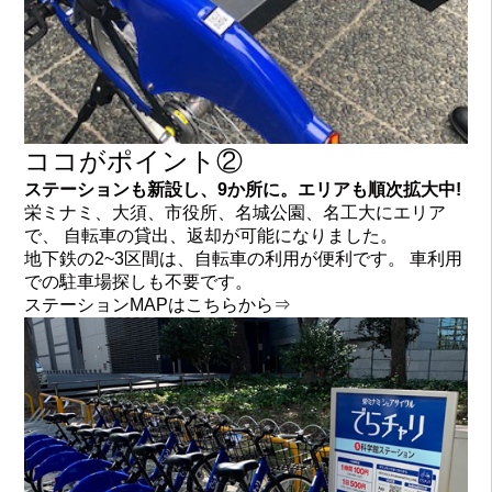
ココがポイント②
ステーションも新設し、9か所に。エリアも順次拡大中!
栄ミナミ、大須、市役所、名城公園、名工大にエリア
で、 自転車の貸出、返却が可能になりました。
地下鉄の2~3区間は、自転車の利用が便利です。 車利用
での駐車場探しも不要です。
ステーションMAPはこちらから⇒