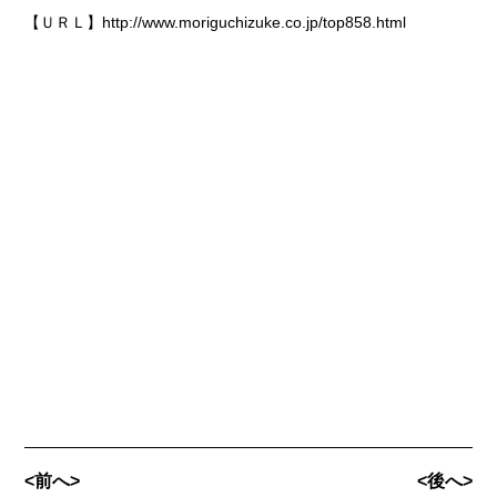
【ＵＲＬ】http://www.moriguchizuke.co.jp/top858.html
<前へ>
<後へ>