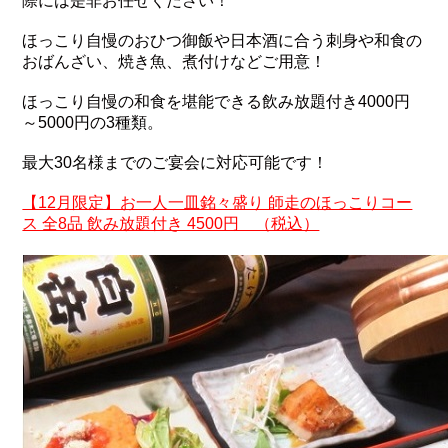
際には是非お任せください！
ほっこり自慢のおひつ御飯や日本酒に合う刺身や和食の
おばんざい、焼き魚、煮付けなどご用意！
ほっこり自慢の和食を堪能できる飲み放題付き4000円
～5000円の3種類。
最大30名様までのご宴会に対応可能です！
【12月限定】お一人一皿銘々盛り 師走のほっこりコー
ス 全8品 飲み放題付き 4500円 （税込）