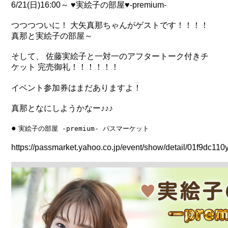
6/21(日)16:00～ ♥実絵子の部屋♥-premium-
つつつついに！ 大矢真那ちゃんがゲストです！！！！
真那と実絵子の部屋～
そして、 佐藤実絵子と一対一のアフタートーク付きチ
ケット 完売御礼！！！！！！
イベント参加券はまだありますよ！
真那となにしようかなー♪♪♪
●
実絵子の部屋 -premium- パスマーケット
https://passmarket.yahoo.co.jp/event/show/detail/01f9dc110