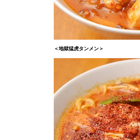
＜地獄猛虎タンメン＞