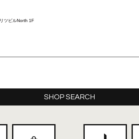
ビルNorth 1F
SHOP SEARCH