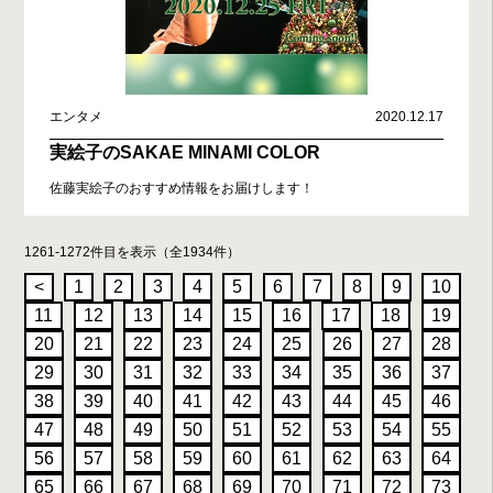
エンタメ
2020.12.17
実絵子のSAKAE MINAMI COLOR
佐藤実絵子のおすすめ情報をお届けします！
1261-1272件目を表示（全1934件）
<
1
2
3
4
5
6
7
8
9
10
11
12
13
14
15
16
17
18
19
20
21
22
23
24
25
26
27
28
29
30
31
32
33
34
35
36
37
38
39
40
41
42
43
44
45
46
47
48
49
50
51
52
53
54
55
56
57
58
59
60
61
62
63
64
65
66
67
68
69
70
71
72
73