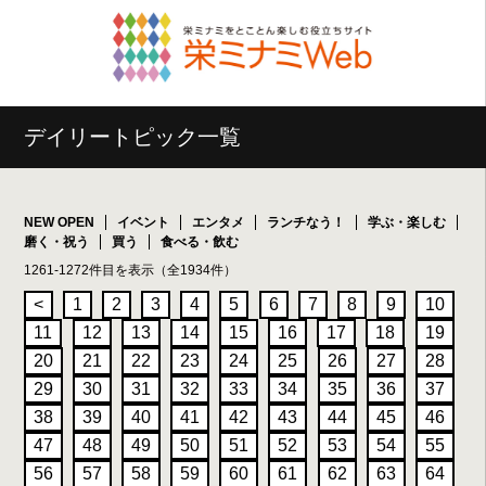
デイリートピック一覧
NEW OPEN
イベント
エンタメ
ランチなう！
学ぶ・楽しむ
磨く・祝う
買う
食べる・飲む
1261-1272件目を表示（全1934件）
<
1
2
3
4
5
6
7
8
9
10
11
12
13
14
15
16
17
18
19
20
21
22
23
24
25
26
27
28
29
30
31
32
33
34
35
36
37
38
39
40
41
42
43
44
45
46
47
48
49
50
51
52
53
54
55
56
57
58
59
60
61
62
63
64