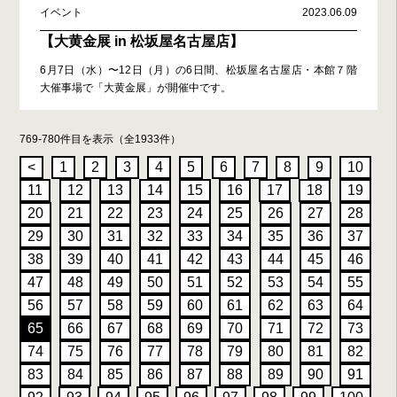
イベント
2023.06.09
【大黄金展 in 松坂屋名古屋店】
6月7日（水）〜12日（月）の6日間、松坂屋名古屋店・本館７階
大催事場で「大黄金展」が開催中です。
769-780件目を表示（全1933件）
<
1
2
3
4
5
6
7
8
9
10
11
12
13
14
15
16
17
18
19
20
21
22
23
24
25
26
27
28
29
30
31
32
33
34
35
36
37
38
39
40
41
42
43
44
45
46
47
48
49
50
51
52
53
54
55
56
57
58
59
60
61
62
63
64
65
66
67
68
69
70
71
72
73
74
75
76
77
78
79
80
81
82
83
84
85
86
87
88
89
90
91