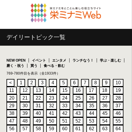
デイリートピック一覧
NEW OPEN
イベント
エンタメ
ランチなう！
学ぶ・楽しむ
磨く・祝う
買う
食べる・飲む
769-780件目を表示（全1933件）
<
1
2
3
4
5
6
7
8
9
10
11
12
13
14
15
16
17
18
19
20
21
22
23
24
25
26
27
28
29
30
31
32
33
34
35
36
37
38
39
40
41
42
43
44
45
46
47
48
49
50
51
52
53
54
55
56
57
58
59
60
61
62
63
64