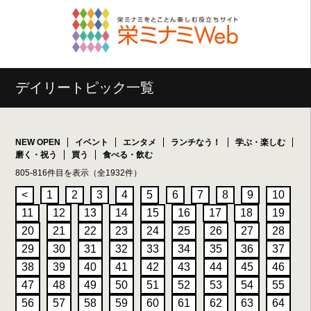
デイリートピック一覧
NEW OPEN
イベント
エンタメ
ランチなう！
学ぶ・楽しむ
磨く・祝う
買う
食べる・飲む
805-816件目を表示（全1932件）
<
1
2
3
4
5
6
7
8
9
10
11
12
13
14
15
16
17
18
19
20
21
22
23
24
25
26
27
28
29
30
31
32
33
34
35
36
37
38
39
40
41
42
43
44
45
46
47
48
49
50
51
52
53
54
55
56
57
58
59
60
61
62
63
64