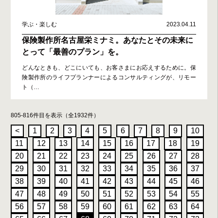
学ぶ・楽しむ
2023.04.11
保険製作所名古屋栄ミナミ。あなたとその未来に
とって「最善のプラン」を。
どんなときも、どこにいても、お客さまにお応えするために。保
険製作所のライフプランナーによるコンサルティングが、リモー
ト（
…
805-816件目を表示（全1932件）
<
1
2
3
4
5
6
7
8
9
10
11
12
13
14
15
16
17
18
19
20
21
22
23
24
25
26
27
28
29
30
31
32
33
34
35
36
37
38
39
40
41
42
43
44
45
46
47
48
49
50
51
52
53
54
55
56
57
58
59
60
61
62
63
64