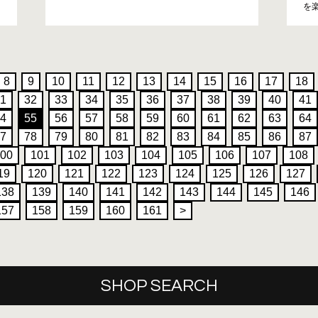
を
8
9
10
11
12
13
14
15
16
17
18
1
32
33
34
35
36
37
38
39
40
41
4
55
56
57
58
59
60
61
62
63
64
7
78
79
80
81
82
83
84
85
86
87
00
101
102
103
104
105
106
107
108
19
120
121
122
123
124
125
126
127
138
139
140
141
142
143
144
145
146
157
158
159
160
161
>
SHOP SEARCH