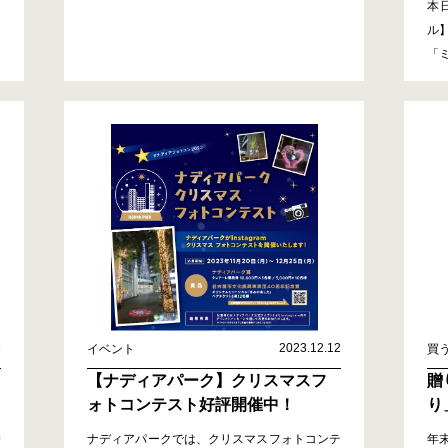
本
ル
「
3
2023.12.12
イベント
買
【ナディアパーク】クリスマスフ
贈
ォトコンテスト好評開催中！
り
ー
寄
ナディアパークでは、クリスマスフォトコンテ
年