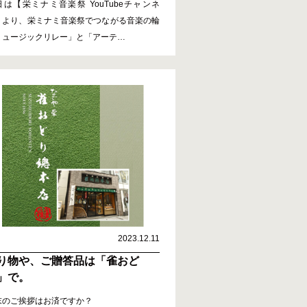
日は【栄ミナミ音楽祭 YouTubeチャンネ
】より、栄ミナミ音楽祭でつながる音楽の輪
ミュージックリレー」と「アーテ
…
2023.12.11
う
り物や、ご贈答品は「雀おど
」で。
末のご挨拶はお済ですか？