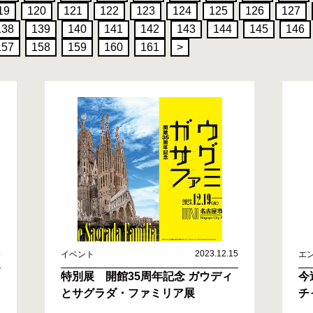
19
120
121
122
123
124
125
126
127
138
139
140
141
142
143
144
145
146
157
158
159
160
161
>
8
2023.12.15
イベント
エ
特別展 開館35周年記念 ガウディ
今
とサグラダ・ファミリア展
チ