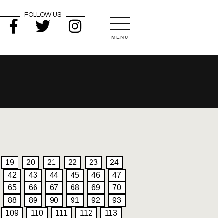
FOLLOW US
MENU
19
20
21
22
23
24
42
43
44
45
46
47
65
66
67
68
69
70
88
89
90
91
92
93
109
110
111
112
113