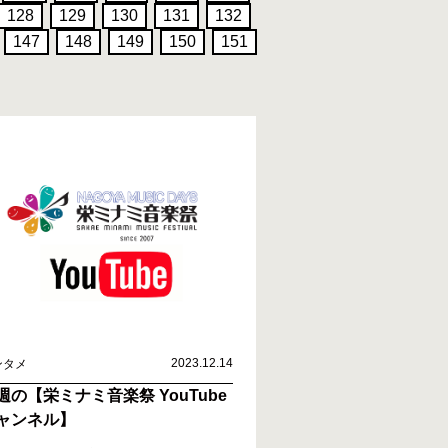
128
129
130
131
132
147
148
149
150
151
2023.12.14
ンタメ
週の【栄ミナミ音楽祭 YouTube
ャンネル】