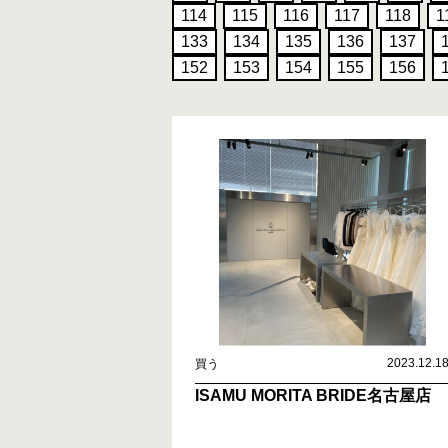
114
115
116
117
118
1
133
134
135
136
137
152
153
154
155
156
2023.12.1
買う
ISAMU MORITA BRIDE名古屋店