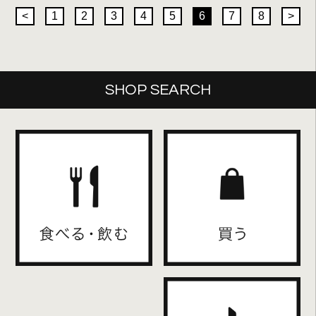
<
1
2
3
4
5
6
7
8
>
SHOP SEARCH