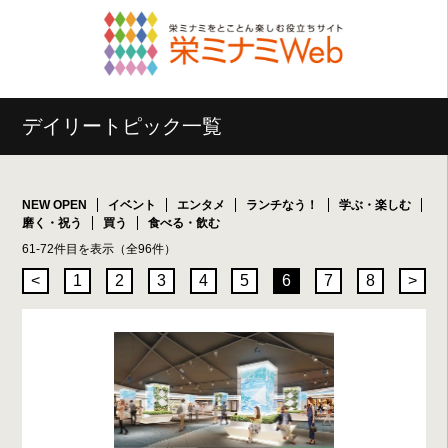
デイリートピック一覧
NEW OPEN
イベント
エンタメ
ランチなう！
学ぶ・楽しむ
磨く・祝う
買う
食べる・飲む
61-72件目を表示（全96件）
<
1
2
3
4
5
6
7
8
>